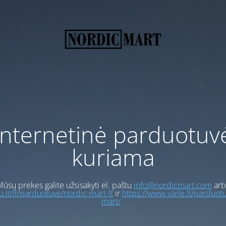
Internetinė parduotuv
kuriama
ūsų prekes galite užsisakyti el. paštu
info@nordicmart.com
arb
gu.lt/lt/parduotuve/nordic-mart-lt
ir
https://www.varle.lt/parduot
mart/