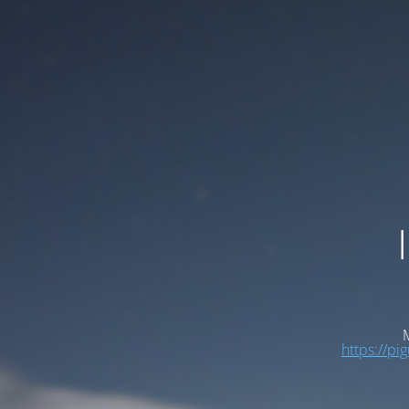
M
https://pi