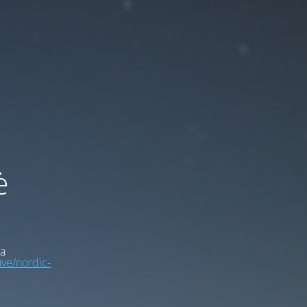
ė
a
uve/nordic-