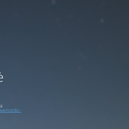
ė
a
uve/nordic-