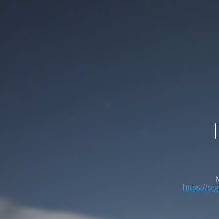
M
https://pi