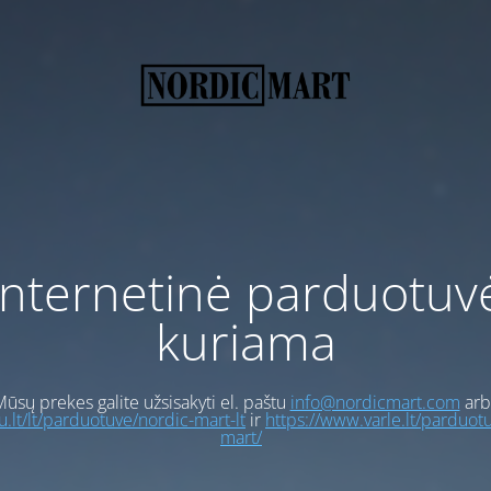
Internetinė parduotuv
kuriama
ūsų prekes galite užsisakyti el. paštu
info@nordicmart.com
arb
gu.lt/lt/parduotuve/nordic-mart-lt
ir
https://www.varle.lt/parduot
mart/