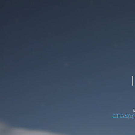
M
https://pi