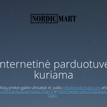
Internetinė parduotuv
kuriama
ūsų prekes galite užsisakyti el. paštu
info@nordicmart.com
arb
gu.lt/lt/parduotuve/nordic-mart-lt
ir
https://www.varle.lt/parduot
mart/