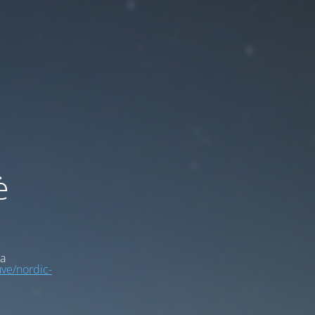
ė
a
uve/nordic-