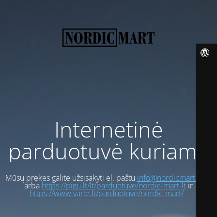
Internetinė
parduotuvė kuriama
Mūsų prekes galite užsisakyti el. paštu
info@nordicmart.com
arba
https://pigu.lt/lt/parduotuve/nordic-mart-lt
ir
https://www.varle.lt/parduotuve/nordic-mart/