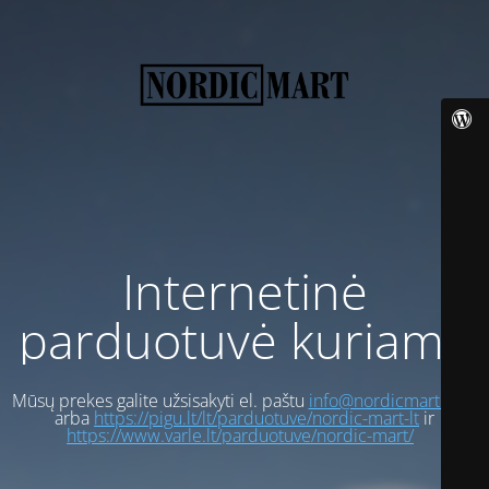
Internetinė
parduotuvė kuriama
Mūsų prekes galite užsisakyti el. paštu
info@nordicmart.com
arba
https://pigu.lt/lt/parduotuve/nordic-mart-lt
ir
https://www.varle.lt/parduotuve/nordic-mart/