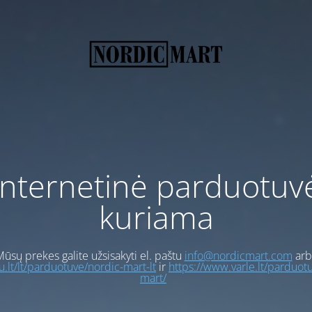
Internetinė parduotuv
kuriama
ūsų prekes galite užsisakyti el. paštu
info@nordicmart.com
arb
gu.lt/lt/parduotuve/nordic-mart-lt
ir
https://www.varle.lt/parduot
mart/