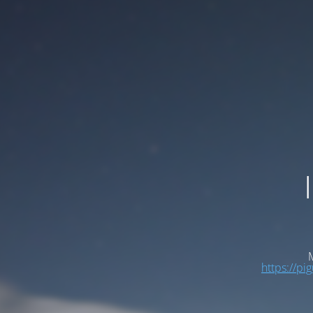
M
https://pi