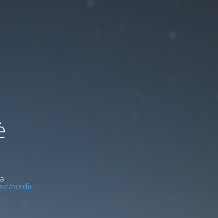
ė
a
uve/nordic-