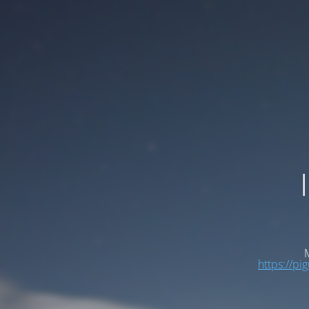
M
https://pi