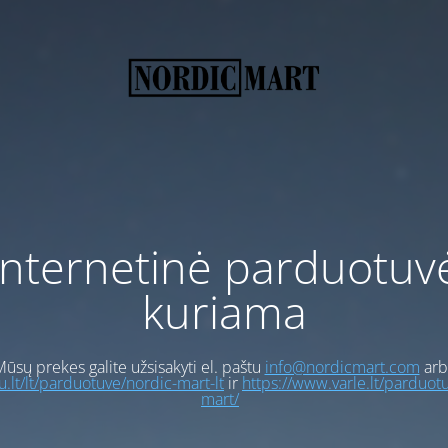
Internetinė parduotuv
kuriama
ūsų prekes galite užsisakyti el. paštu
info@nordicmart.com
arb
gu.lt/lt/parduotuve/nordic-mart-lt
ir
https://www.varle.lt/parduot
mart/