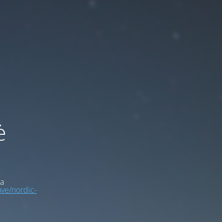
ė
a
uve/nordic-