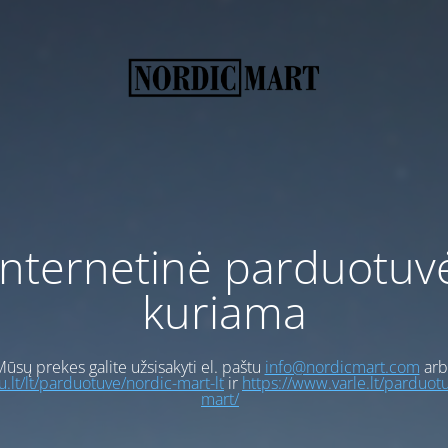
Internetinė parduotuv
kuriama
ūsų prekes galite užsisakyti el. paštu
info@nordicmart.com
arb
gu.lt/lt/parduotuve/nordic-mart-lt
ir
https://www.varle.lt/parduot
mart/