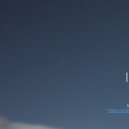
M
https://pi