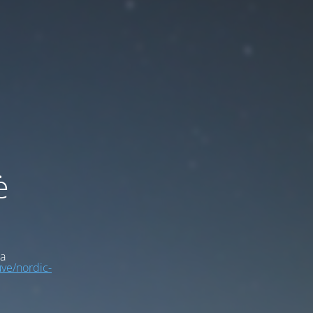
ė
a
uve/nordic-