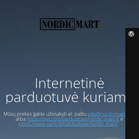
Internetinė
parduotuvė kuriama
Mūsų prekes galite užsisakyti el. paštu
info@nordicmart.com
arba
https://pigu.lt/lt/parduotuve/nordic-mart-lt
ir
https://www.varle.lt/parduotuve/nordic-mart/