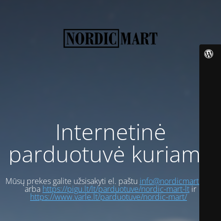
Internetinė
parduotuvė kuriama
Mūsų prekes galite užsisakyti el. paštu
info@nordicmart.com
arba
https://pigu.lt/lt/parduotuve/nordic-mart-lt
ir
https://www.varle.lt/parduotuve/nordic-mart/