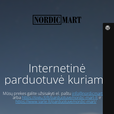
Internetinė
parduotuvė kuriama
Mūsų prekes galite užsisakyti el. paštu
info@nordicmart.com
arba
https://pigu.lt/lt/parduotuve/nordic-mart-lt
ir
https://www.varle.lt/parduotuve/nordic-mart/