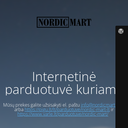
Internetinė
parduotuvė kuriama
Mūsų prekes galite užsisakyti el. paštu
info@nordicmart.com
arba
https://pigu.lt/lt/parduotuve/nordic-mart-lt
ir
https://www.varle.lt/parduotuve/nordic-mart/