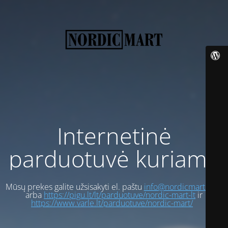
Internetinė
parduotuvė kuriama
Mūsų prekes galite užsisakyti el. paštu
info@nordicmart.com
arba
https://pigu.lt/lt/parduotuve/nordic-mart-lt
ir
https://www.varle.lt/parduotuve/nordic-mart/