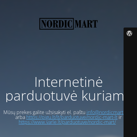
Internetinė
parduotuvė kuriama
Mūsų prekes galite užsisakyti el. paštu
info@nordicmart.com
arba
https://pigu.lt/lt/parduotuve/nordic-mart-lt
ir
https://www.varle.lt/parduotuve/nordic-mart/