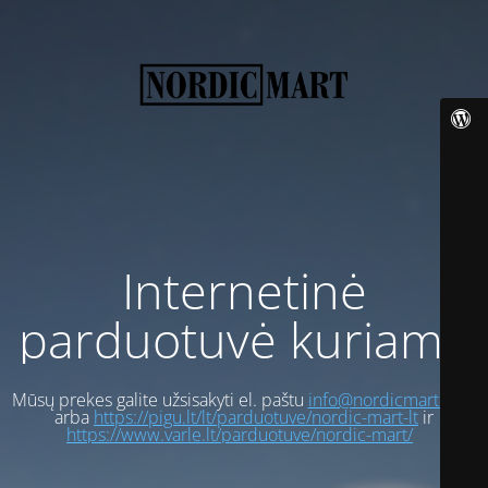
Internetinė
parduotuvė kuriama
Mūsų prekes galite užsisakyti el. paštu
info@nordicmart.com
arba
https://pigu.lt/lt/parduotuve/nordic-mart-lt
ir
https://www.varle.lt/parduotuve/nordic-mart/