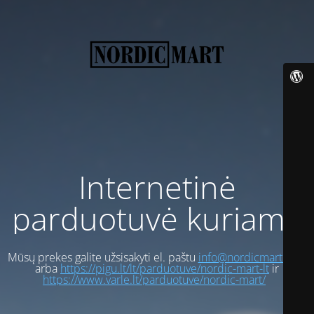
Internetinė
parduotuvė kuriama
Mūsų prekes galite užsisakyti el. paštu
info@nordicmart.com
arba
https://pigu.lt/lt/parduotuve/nordic-mart-lt
ir
https://www.varle.lt/parduotuve/nordic-mart/