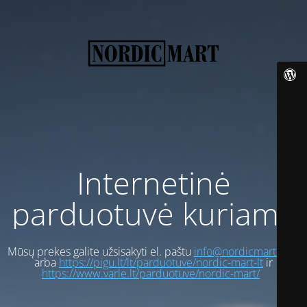
Internetinė
parduotuvė kuriama
Mūsų prekes galite užsisakyti el. paštu
info@nordicmart.com
arba
https://pigu.lt/lt/parduotuve/nordic-mart-lt
ir
https://www.varle.lt/parduotuve/nordic-mart/