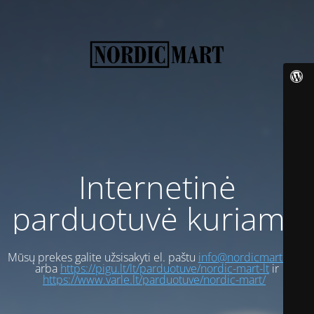
Internetinė
parduotuvė kuriama
Mūsų prekes galite užsisakyti el. paštu
info@nordicmart.com
arba
https://pigu.lt/lt/parduotuve/nordic-mart-lt
ir
https://www.varle.lt/parduotuve/nordic-mart/