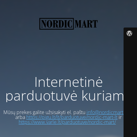
Internetinė
parduotuvė kuriama
Mūsų prekes galite užsisakyti el. paštu
info@nordicmart.com
arba
https://pigu.lt/lt/parduotuve/nordic-mart-lt
ir
https://www.varle.lt/parduotuve/nordic-mart/