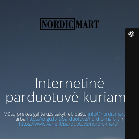
Internetinė
parduotuvė kuriama
Mūsų prekes galite užsisakyti el. paštu
info@nordicmart.com
arba
https://pigu.lt/lt/parduotuve/nordic-mart-lt
ir
https://www.varle.lt/parduotuve/nordic-mart/