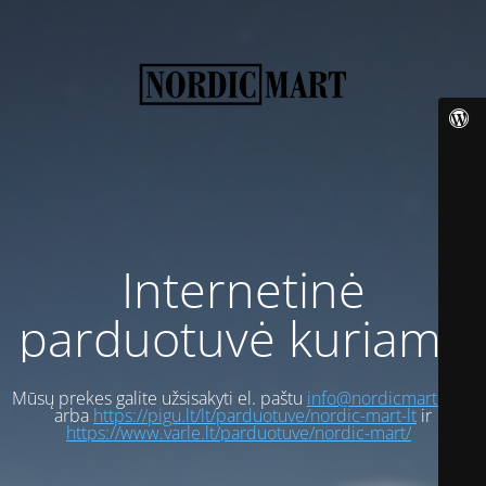
Internetinė
parduotuvė kuriama
Mūsų prekes galite užsisakyti el. paštu
info@nordicmart.com
arba
https://pigu.lt/lt/parduotuve/nordic-mart-lt
ir
https://www.varle.lt/parduotuve/nordic-mart/