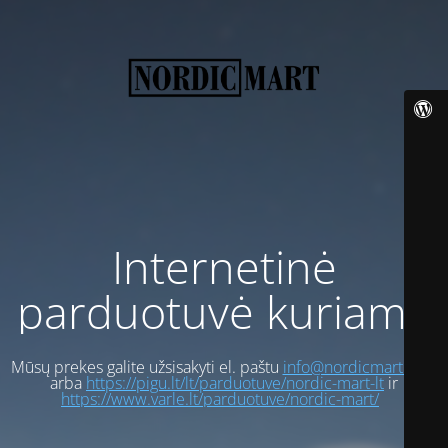
Internetinė
parduotuvė kuriama
Mūsų prekes galite užsisakyti el. paštu
info@nordicmart.com
arba
https://pigu.lt/lt/parduotuve/nordic-mart-lt
ir
https://www.varle.lt/parduotuve/nordic-mart/