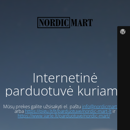
Internetinė
parduotuvė kuriama
Mūsų prekes galite užsisakyti el. paštu
info@nordicmart.com
arba
https://pigu.lt/lt/parduotuve/nordic-mart-lt
ir
https://www.varle.lt/parduotuve/nordic-mart/