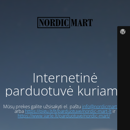
Internetinė
parduotuvė kuriama
Mūsų prekes galite užsisakyti el. paštu
info@nordicmart.com
arba
https://pigu.lt/lt/parduotuve/nordic-mart-lt
ir
https://www.varle.lt/parduotuve/nordic-mart/