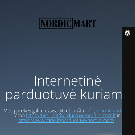
Internetinė
parduotuvė kuriama
Mūsų prekes galite užsisakyti el. paštu
info@nordicmart.com
arba
https://pigu.lt/lt/parduotuve/nordic-mart-lt
ir
https://www.varle.lt/parduotuve/nordic-mart/