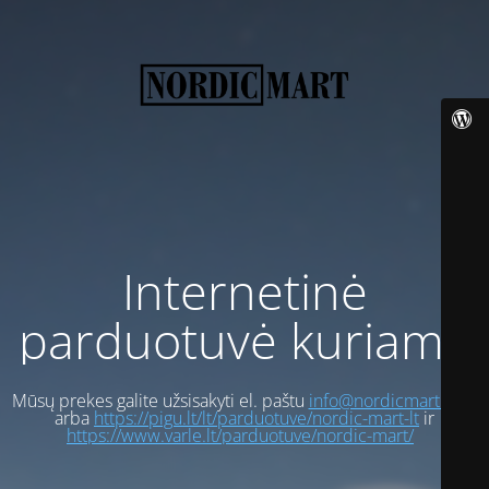
Internetinė
parduotuvė kuriama
Mūsų prekes galite užsisakyti el. paštu
info@nordicmart.com
arba
https://pigu.lt/lt/parduotuve/nordic-mart-lt
ir
https://www.varle.lt/parduotuve/nordic-mart/