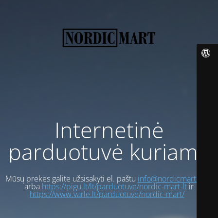
Internetinė
parduotuvė kuriama
Mūsų prekes galite užsisakyti el. paštu
info@nordicmart.com
arba
https://pigu.lt/lt/parduotuve/nordic-mart-lt
ir
https://www.varle.lt/parduotuve/nordic-mart/