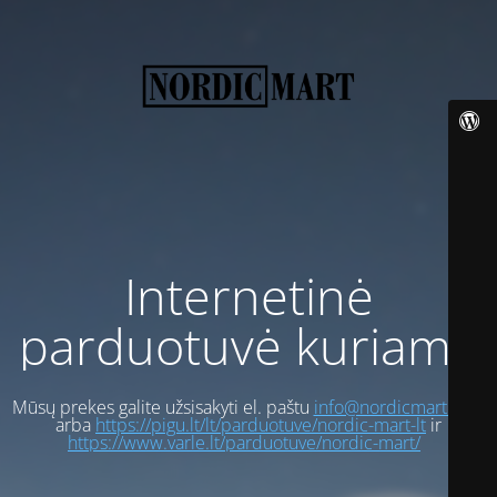
Internetinė
parduotuvė kuriama
Mūsų prekes galite užsisakyti el. paštu
info@nordicmart.com
arba
https://pigu.lt/lt/parduotuve/nordic-mart-lt
ir
https://www.varle.lt/parduotuve/nordic-mart/