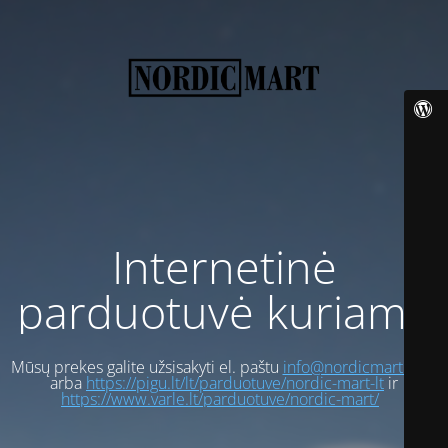
Internetinė
parduotuvė kuriama
Mūsų prekes galite užsisakyti el. paštu
info@nordicmart.com
arba
https://pigu.lt/lt/parduotuve/nordic-mart-lt
ir
https://www.varle.lt/parduotuve/nordic-mart/