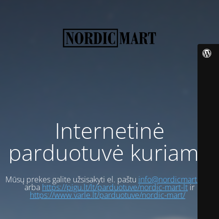
Internetinė
parduotuvė kuriama
Mūsų prekes galite užsisakyti el. paštu
info@nordicmart.com
arba
https://pigu.lt/lt/parduotuve/nordic-mart-lt
ir
https://www.varle.lt/parduotuve/nordic-mart/