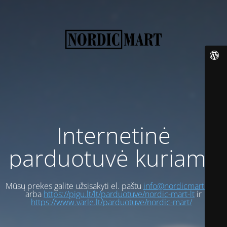
Internetinė
parduotuvė kuriama
Mūsų prekes galite užsisakyti el. paštu
info@nordicmart.com
arba
https://pigu.lt/lt/parduotuve/nordic-mart-lt
ir
https://www.varle.lt/parduotuve/nordic-mart/