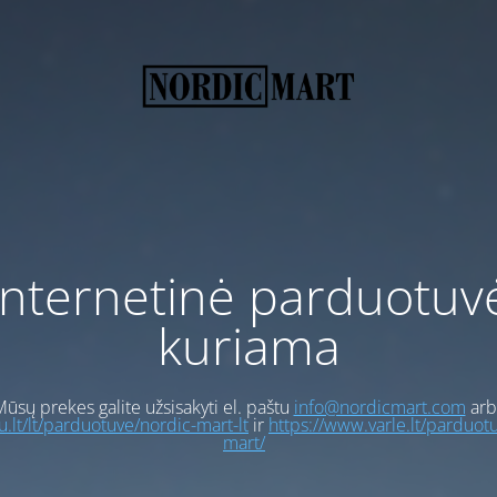
Internetinė parduotuv
kuriama
ūsų prekes galite užsisakyti el. paštu
info@nordicmart.com
arb
gu.lt/lt/parduotuve/nordic-mart-lt
ir
https://www.varle.lt/parduot
mart/