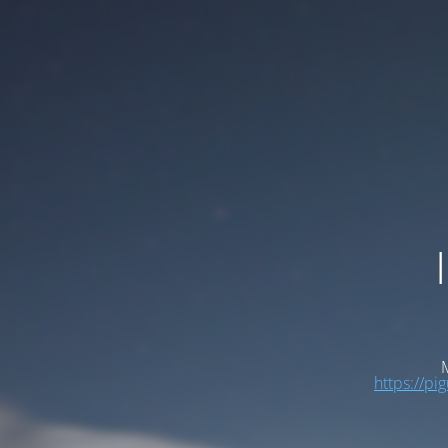
M
https://pi