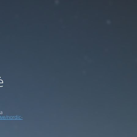
ė
a
uve/nordic-