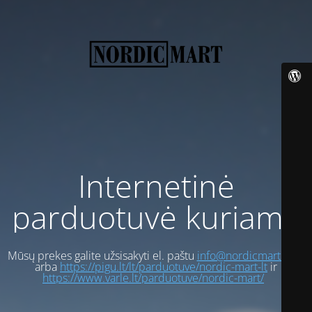
Internetinė
parduotuvė kuriama
Mūsų prekes galite užsisakyti el. paštu
info@nordicmart.com
arba
https://pigu.lt/lt/parduotuve/nordic-mart-lt
ir
https://www.varle.lt/parduotuve/nordic-mart/