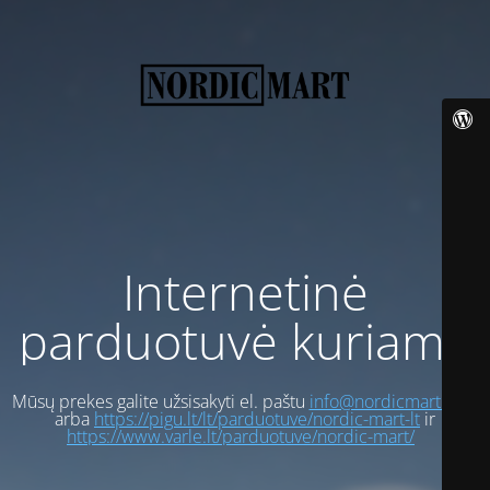
Internetinė
parduotuvė kuriama
Mūsų prekes galite užsisakyti el. paštu
info@nordicmart.com
arba
https://pigu.lt/lt/parduotuve/nordic-mart-lt
ir
https://www.varle.lt/parduotuve/nordic-mart/