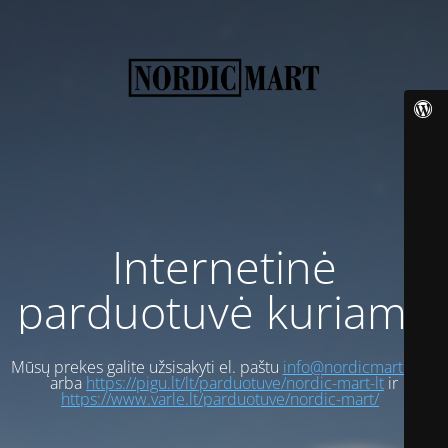
Internetinė
parduotuvė kuriama
Mūsų prekes galite užsisakyti el. paštu
info@nordicmart.com
arba
https://pigu.lt/lt/parduotuve/nordic-mart-lt
ir
https://www.varle.lt/parduotuve/nordic-mart/