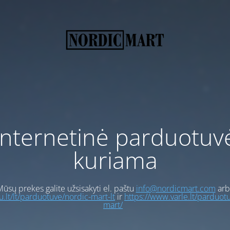
Internetinė parduotuv
kuriama
ūsų prekes galite užsisakyti el. paštu
info@nordicmart.com
arb
gu.lt/lt/parduotuve/nordic-mart-lt
ir
https://www.varle.lt/parduot
mart/