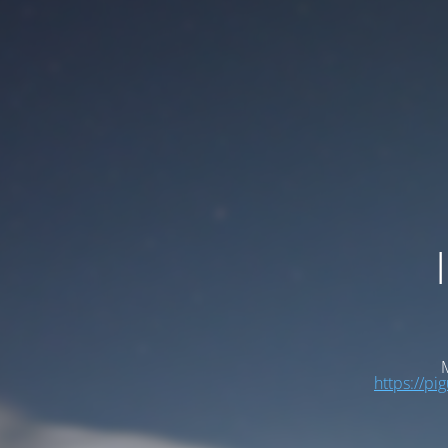
M
https://pi