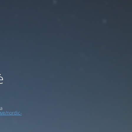
ė
a
uve/nordic-