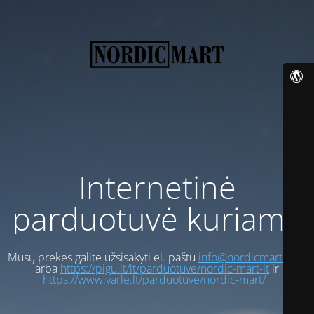
Internetinė
parduotuvė kuriama
Mūsų prekes galite užsisakyti el. paštu
info@nordicmart.com
arba
https://pigu.lt/lt/parduotuve/nordic-mart-lt
ir
https://www.varle.lt/parduotuve/nordic-mart/