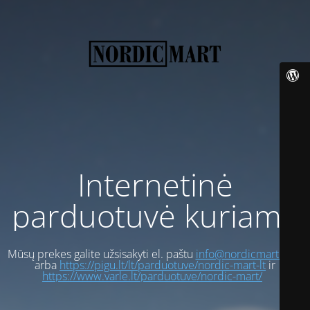
Internetinė
parduotuvė kuriama
Mūsų prekes galite užsisakyti el. paštu
info@nordicmart.com
arba
https://pigu.lt/lt/parduotuve/nordic-mart-lt
ir
https://www.varle.lt/parduotuve/nordic-mart/