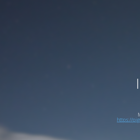
M
https://pi