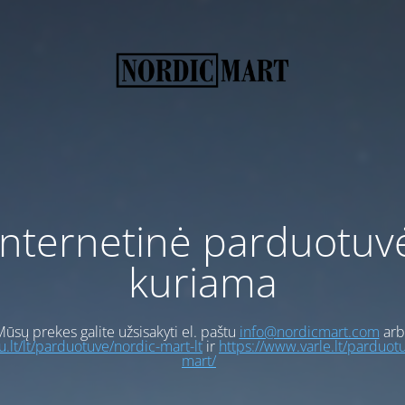
Internetinė parduotuv
kuriama
ūsų prekes galite užsisakyti el. paštu
info@nordicmart.com
arb
gu.lt/lt/parduotuve/nordic-mart-lt
ir
https://www.varle.lt/parduot
mart/