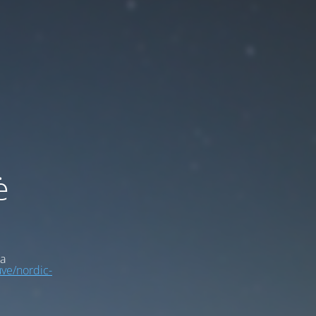
ė
a
uve/nordic-