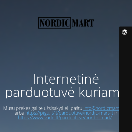
Internetinė
parduotuvė kuriama
Mūsų prekes galite užsisakyti el. paštu
info@nordicmart.com
arba
https://pigu.lt/lt/parduotuve/nordic-mart-lt
ir
https://www.varle.lt/parduotuve/nordic-mart/