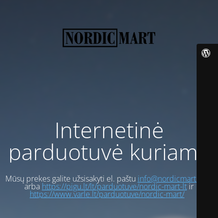
Internetinė
parduotuvė kuriama
Mūsų prekes galite užsisakyti el. paštu
info@nordicmart.com
arba
https://pigu.lt/lt/parduotuve/nordic-mart-lt
ir
https://www.varle.lt/parduotuve/nordic-mart/