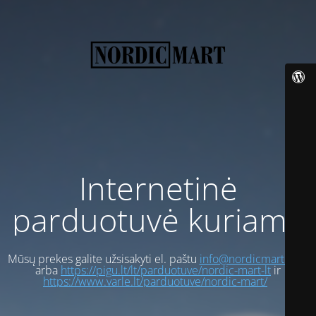
Internetinė
parduotuvė kuriama
Mūsų prekes galite užsisakyti el. paštu
info@nordicmart.com
arba
https://pigu.lt/lt/parduotuve/nordic-mart-lt
ir
https://www.varle.lt/parduotuve/nordic-mart/