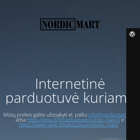
Internetinė
parduotuvė kuriama
Mūsų prekes galite užsisakyti el. paštu
info@nordicmart.com
arba
https://pigu.lt/lt/parduotuve/nordic-mart-lt
ir
https://www.varle.lt/parduotuve/nordic-mart/