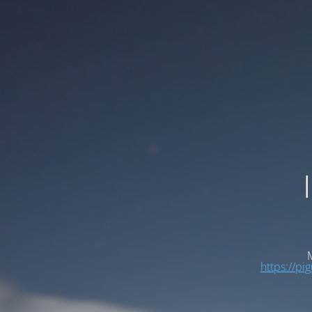
M
https://pi