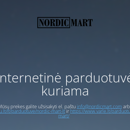
Internetinė parduotuv
kuriama
ūsų prekes galite užsisakyti el. paštu
info@nordicmart.com
arb
gu.lt/lt/parduotuve/nordic-mart-lt
ir
https://www.varle.lt/parduot
mart/