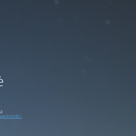
ė
a
uve/nordic-