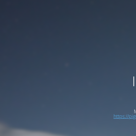
M
https://pi