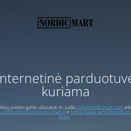
Internetinė parduotuv
kuriama
ūsų prekes galite užsisakyti el. paštu
info@nordicmart.com
arb
gu.lt/lt/parduotuve/nordic-mart-lt
ir
https://www.varle.lt/parduot
mart/