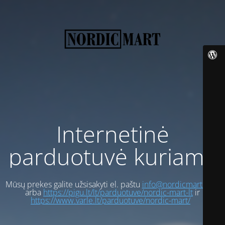
Internetinė
parduotuvė kuriama
Mūsų prekes galite užsisakyti el. paštu
info@nordicmart.com
arba
https://pigu.lt/lt/parduotuve/nordic-mart-lt
ir
https://www.varle.lt/parduotuve/nordic-mart/