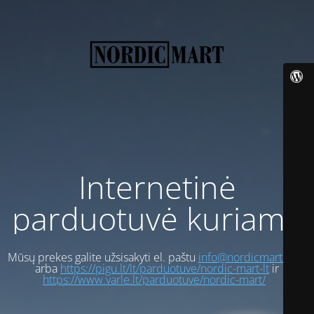
Internetinė
parduotuvė kuriama
Mūsų prekes galite užsisakyti el. paštu
info@nordicmart.com
arba
https://pigu.lt/lt/parduotuve/nordic-mart-lt
ir
https://www.varle.lt/parduotuve/nordic-mart/