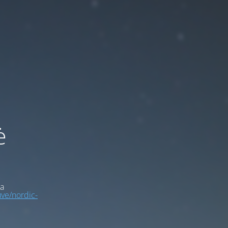
ė
a
uve/nordic-