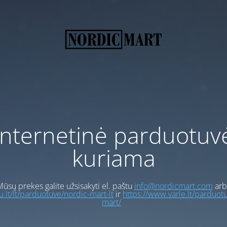
Internetinė parduotuv
kuriama
ūsų prekes galite užsisakyti el. paštu
info@nordicmart.com
arb
gu.lt/lt/parduotuve/nordic-mart-lt
ir
https://www.varle.lt/parduot
mart/