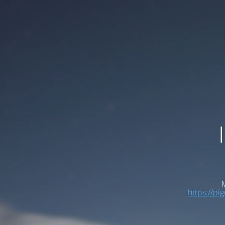
M
https://pi