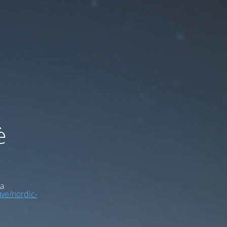
ė
a
uve/nordic-