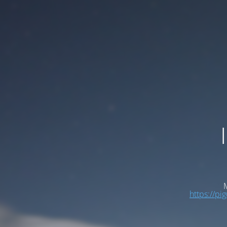
M
https://pi