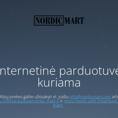
Internetinė parduotuv
kuriama
ūsų prekes galite užsisakyti el. paštu
info@nordicmart.com
arb
gu.lt/lt/parduotuve/nordic-mart-lt
ir
https://www.varle.lt/parduot
mart/