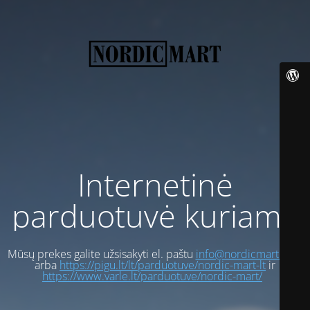
Internetinė
parduotuvė kuriama
Mūsų prekes galite užsisakyti el. paštu
info@nordicmart.com
arba
https://pigu.lt/lt/parduotuve/nordic-mart-lt
ir
https://www.varle.lt/parduotuve/nordic-mart/